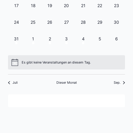
0
0
0
0
0
0
0
17
18
19
20
21
22
23
Veranstaltungen,
Veranstaltungen,
Veranstaltungen,
Veranstaltungen,
Veranstaltungen,
Veranstaltungen,
Veranstal
0
0
0
0
0
0
0
24
25
26
27
28
29
30
Veranstaltungen,
Veranstaltungen,
Veranstaltungen,
Veranstaltungen,
Veranstaltungen,
Veranstaltungen,
Veranstal
1
1
1
1
1
0
0
31
1
2
3
4
5
6
Veranstaltung,
Veranstaltung,
Veranstaltung,
Veranstaltung,
Veranstaltung,
Veranstaltungen,
Veransta
Es gibt keine Veranstaltungen an diesem Tag.
Juli
Dieser Monat
Sep.
Kalender abonnieren