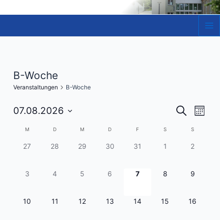
Zum
Inhalt
springen
Ma
Me
B-Woche
Veranstaltungen
B-Woche
Veranst
Vera
07.08.2026
Suche
Monat
Ansi
Datum
Suche
Kalender
M
D
M
D
F
S
S
Navi
wählen.
und
von
0
0
0
0
0
0
0
27
28
29
30
31
1
2
Ansicht
Veranstaltungen,
Veranstaltungen,
Veranstaltungen,
Veranstaltungen,
Veranstaltungen,
Veranstaltungen,
Veransta
Veranstaltungen
Navigat
0
0
0
0
0
0
0
3
4
5
6
7
8
9
Veranstaltungen,
Veranstaltungen,
Veranstaltungen,
Veranstaltungen,
Veranstaltungen,
Veranstaltungen,
Veransta
0
0
0
0
0
0
0
10
11
12
13
14
15
16
Veranstaltungen,
Veranstaltungen,
Veranstaltungen,
Veranstaltungen,
Veranstaltungen,
Veranstaltungen,
Veranstal