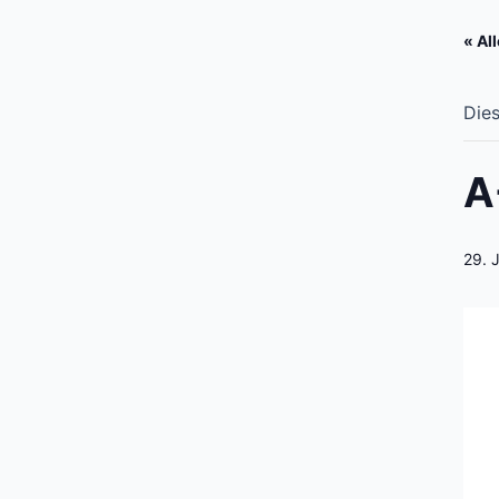
« Al
Dies
A
29. J
Zum