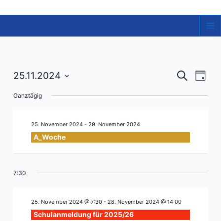
Zum
Inhalt
springen
Ma
Me
Veranst
Vera
25.11.2024
Suche
Tag
Ansi
Datum
Suche
Ganztägig
Navi
wählen.
und
Ansicht
25. November 2024
-
29. November 2024
Navigat
A_Woche
7:30
25. November 2024 @ 7:30
-
28. November 2024 @ 14:00
Schulanmeldung für 2025/26