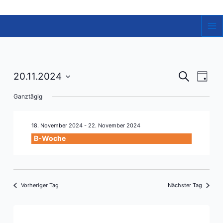
Zum
Inhalt
springen
Ma
Me
Veranst
Vera
20.11.2024
Suche
Tag
Ansi
Datum
Suche
Ganztägig
Navi
wählen.
und
Ansicht
18. November 2024
-
22. November 2024
Navigat
B-Woche
Vorheriger Tag
Nächster Tag
Kalender abonnieren