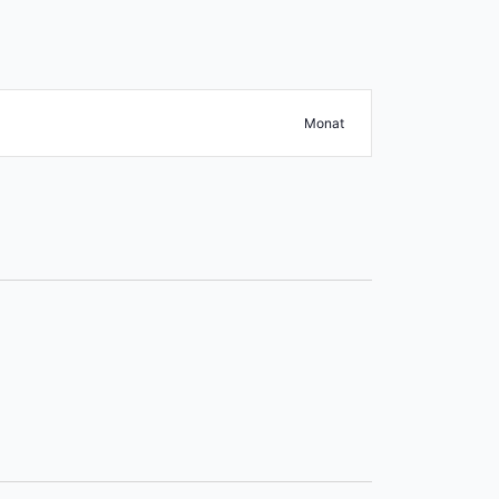
Veranstaltun
Suche Veranstaltungen
Monat
Ansichten-
Navigation