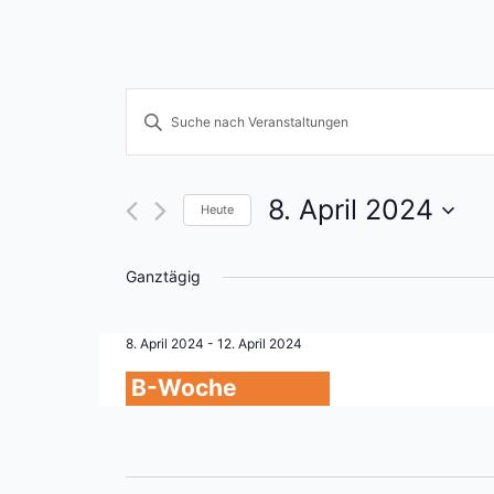
Veranstaltungen
Bitte
Schlüsselwort
Suche
eingeben.
und
Suche
8. April 2024
Heute
nach
Ansichten,
Datum
Veranstaltungen
wählen.
Navigation
Ganztägig
Schlüsselwort.
8. April 2024
-
12. April 2024
B-Woche