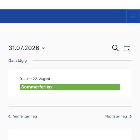
Zum
Inhalt
springen
Ma
Me
Veranst
Vera
31.07.2026
Suche
Tag
Ansi
Datum
Suche
Ganztägig
Navi
wählen.
und
Ansicht
9. Juli
-
22. August
Navigat
Sommerferien
Vorheriger Tag
Nächster Tag
Kalender abonnieren