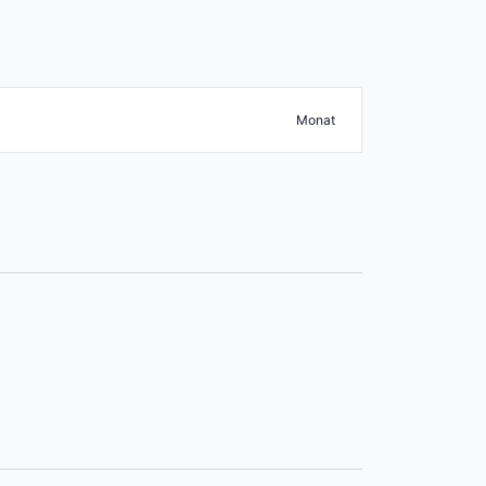
Veranstaltun
Suche Veranstaltungen
Monat
Ansichten-
Navigation