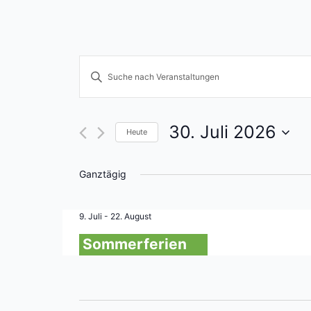
Veranstaltungen
Bitte
Schlüsselwort
Suche
eingeben.
und
Suche
30. Juli 2026
Heute
nach
Ansichten,
Datum
Veranstaltungen
wählen.
Navigation
Ganztägig
Schlüsselwort.
9. Juli
-
22. August
Sommerferien