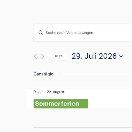
Veranstaltungen
Bitte
Schlüsselwort
Suche
eingeben.
und
Suche
29. Juli 2026
Heute
nach
Ansichten,
Datum
Veranstaltungen
wählen.
Navigation
Ganztägig
Schlüsselwort.
9. Juli
-
22. August
Sommerferien