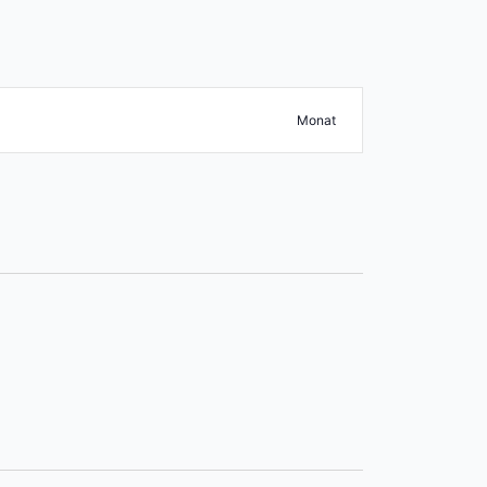
Veranstaltun
Suche Veranstaltungen
Monat
Ansichten-
Navigation