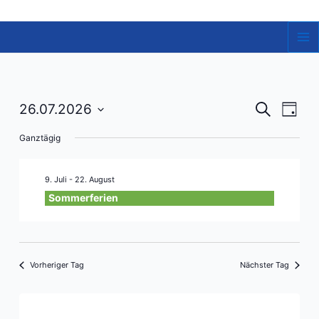
Zum
Inhalt
springen
Ma
Me
Veranst
Vera
26.07.2026
Suche
Tag
Ansi
Datum
Suche
Ganztägig
Navi
wählen.
und
Ansicht
9. Juli
-
22. August
Navigat
Sommerferien
Vorheriger Tag
Nächster Tag
Kalender abonnieren