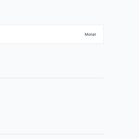
Veranstaltun
Suche Veranstaltungen
Monat
Ansichten-
Navigation