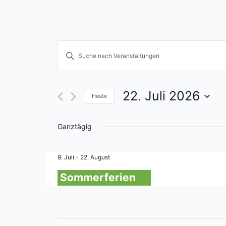
Veranstaltungen
Bitte
Schlüsselwort
Suche
eingeben.
und
Suche
22. Juli 2026
Heute
nach
Ansichten,
Datum
Veranstaltungen
wählen.
Navigation
Ganztägig
Schlüsselwort.
9. Juli
-
22. August
Sommerferien