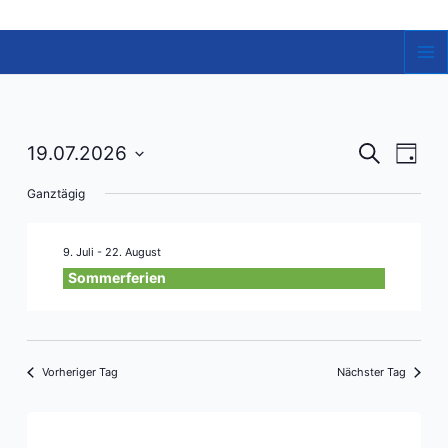
Zum
Inhalt
springen
Ma
Me
Veranst
Vera
19.07.2026
Suche
Tag
Ansi
Datum
Suche
Ganztägig
Navi
wählen.
und
Ansicht
9. Juli
-
22. August
Navigat
Sommerferien
Vorheriger Tag
Nächster Tag
Kalender abonnieren