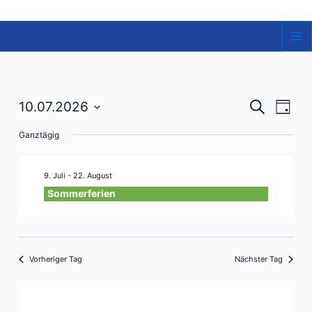
Zum
Inhalt
springen
Ma
Me
Veranst
Vera
10.07.2026
Suche
Tag
Ansi
Datum
Suche
Ganztägig
Navi
wählen.
und
Ansicht
9. Juli
-
22. August
Navigat
Sommerferien
Vorheriger Tag
Nächster Tag
Kalender abonnieren