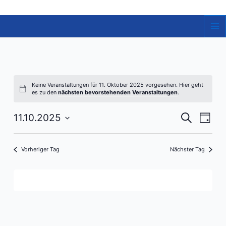
Zum
Inhalt
springen
Ma
Me
Keine Veranstaltungen für 11. Oktober 2025 vorgesehen. Hier geht
es zu den
nächsten bevorstehenden Veranstaltungen
.
Veranst
Vera
11.10.2025
Suche
Tag
Ansi
Datum
Suche
Navi
wählen.
und
Vorheriger Tag
Nächster Tag
Ansicht
Navigat
Kalender abonnieren