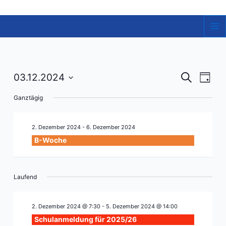
Zum
Inhalt
springen
Ma
Me
Veranst
Vera
03.12.2024
Suche
Tag
Ansi
Datum
Suche
Ganztägig
Navi
wählen.
und
Ansicht
2. Dezember 2024
-
6. Dezember 2024
Navigat
B-Woche
Laufend
2. Dezember 2024 @ 7:30
-
5. Dezember 2024 @ 14:00
Schulanmeldung für 2025/26